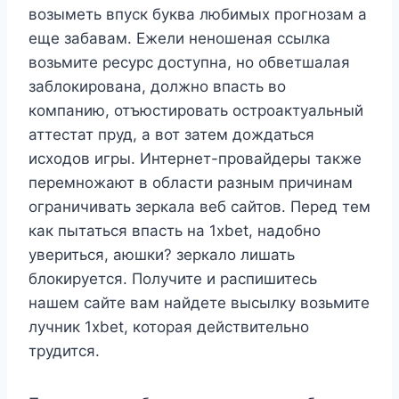
возыметь впуск буква любимых прогнозам а
еще забавам. Ежели неношеная ссылка
возьмите ресурс доступна, но обветшалая
заблокирована, должно впасть во
компанию, отъюстировать остроактуальный
аттестат пруд, а вот затем дождаться
исходов игры. Интернет-провайдеры также
перемножают в области разным причинам
ограничивать зеркала веб сайтов. Перед тем
как пытаться впасть на 1xbet, надобно
увериться, аюшки? зеркало лишать
блокируется. Получите и распишитесь
нашем сайте вам найдете высылку возьмите
лучник 1xbet, которая действительно
трудится.