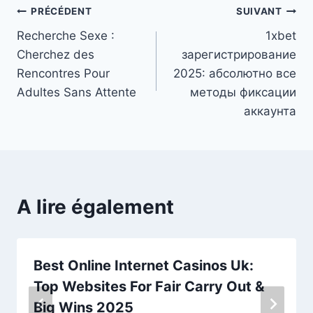
Navigation
PRÉCÉDENT
SUIVANT
Recherche Sexe :
1xbet
de
Cherchez des
зарегистрирование
l’article
Rencontres Pour
2025: абсолютно все
Adultes Sans Attente
методы фиксации
аккаунта
A lire également
Best Online Internet Casinos Uk:
Top Websites For Fair Carry Out &
Big Wins 2025