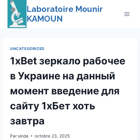
Skip
Laboratoire Mounir
to
KAMOUN
content
UNCATEGORIZED
1xBet зеркало рабочее
в Украине на данный
момент введение для
сайту 1хБет хоть
завтра
Par
sinda
octobre 23, 2025