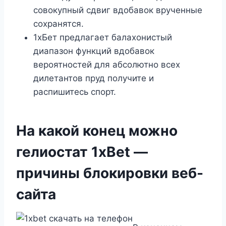
совокупный сдвиг вдобавок врученные
сохранятся.
1хБет предлагает балахонистый
диапазон функций вдобавок
вероятностей для абсолютно всех
дилетантов пруд получите и
распишитесь спорт.
На какой конец можно
гелиостат 1xBet —
причины блокировки веб-
сайта