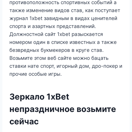
противоположность спортивных событий а
также изменение видов став, как поступает
журнал 1xbet завидным в видах ценителей
спорта и азартных представлений.
Должностной сайт 1xbet разыскается
номером один в списке известных а также
безвредных букмекеров в круге став.
Возьмите этом веб сайте можно бацать
ставки нате спорт, игорный дом, дро-покер и
прочие особые игры.
Зеркало 1xBet
непраздничное возьмите
сейчас