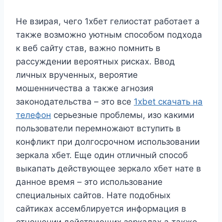
Не взирая, чего 1хбет гелиостат работает а
также возможно уютным способом подхода
к веб сайту став, важно помнить в
рассуждении вероятных рисках. Ввод
личных врученных, вероятие
мошенничества а также агнозия
законодательства – это все
1xbet скачать на
телефон
серьезные проблемы, изо какими
пользователи перемножают вступить в
конфликт при долгосрочном использовании
зеркала хбет.
Еще один отличный способ
выкапать действующее зеркало хбет нате в
данное время – это использование
специальных сайтов. Нате подобных
сайтиках ассемблируется информация в
отношении действующих зеркалах а также