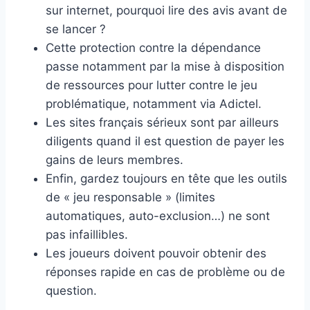
sur internet, pourquoi lire des avis avant de
se lancer ?
Cette protection contre la dépendance
passe notamment par la mise à disposition
de ressources pour lutter contre le jeu
problématique, notamment via Adictel.
Les sites français sérieux sont par ailleurs
diligents quand il est question de payer les
gains de leurs membres.
Enfin, gardez toujours en tête que les outils
de « jeu responsable » (limites
automatiques, auto-exclusion…) ne sont
pas infaillibles.
Les joueurs doivent pouvoir obtenir des
réponses rapide en cas de problème ou de
question.