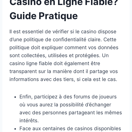
Casino en Ligne Fiable?
Guide Pratique
Il est essentiel de vérifier si le casino dispose
d’une politique de confidentialité claire. Cette
politique doit expliquer comment vos données
sont collectées, utilisées et protégées. Un
casino ligne fiable doit également être
transparent sur la manière dont il partage vos
informations avec des tiers, si cela est le cas.
Enfin, participez à des forums de joueurs
où vous aurez la possibilité d’échanger
avec des personnes partageant les mêmes
intérêts.
Face aux centaines de casinos disponibles