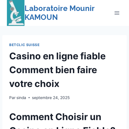
Skip
Laboratoire Mounir
to
KAMOUN
content
BETCLIC SUISSE
Casino en ligne fiable
Comment bien faire
votre choix
Par
sinda
septembre 24, 2025
Comment Choisir un