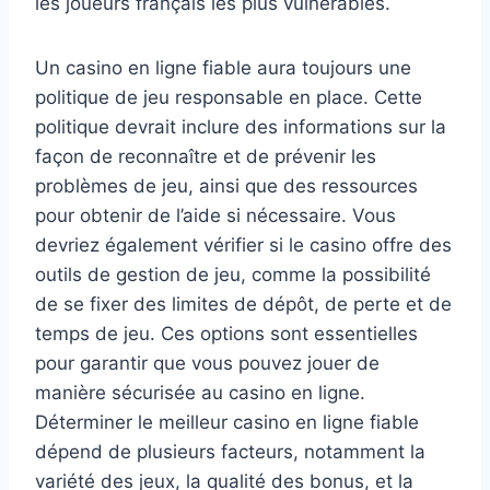
les joueurs français les plus vulnérables.
Un casino en ligne fiable aura toujours une
politique de jeu responsable en place. Cette
politique devrait inclure des informations sur la
façon de reconnaître et de prévenir les
problèmes de jeu, ainsi que des ressources
pour obtenir de l’aide si nécessaire. Vous
devriez également vérifier si le casino offre des
outils de gestion de jeu, comme la possibilité
de se fixer des limites de dépôt, de perte et de
temps de jeu. Ces options sont essentielles
pour garantir que vous pouvez jouer de
manière sécurisée au casino en ligne.
Déterminer le meilleur casino en ligne fiable
dépend de plusieurs facteurs, notamment la
variété des jeux, la qualité des bonus, et la