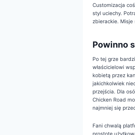
Customizacja coś 
styl uciechy. Pot
zbierackie. Misj
Powinno s
Po tej grze bardz
właścicielowi ws
kobietą przez kan
jakichkolwiek nie
przejścia. Dla os
Chicken Road moż
najmniej się prz
Fani chwalą platf
prostotę użytkowa