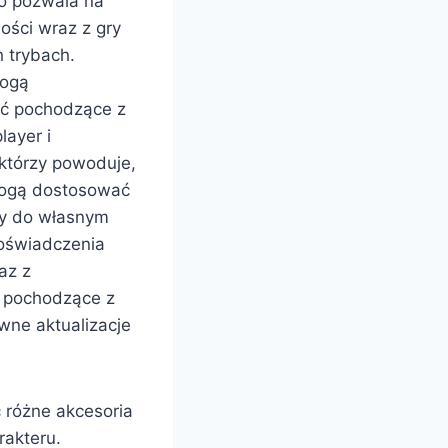
to pozwala na
ości wraz z gry
 trybach.
ogą
ć pochodzące z
layer i
, którzy powoduje,
mogą dostosować
hy do własnym
oświadczenia
az z
 pochodzące z
wne aktualizacje
 różne akcesoria
rakteru.