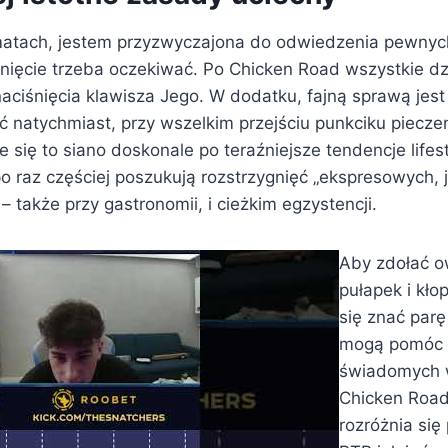
atach, jestem przyzwyczajona do odwiedzenia pewnyc
nięcie trzeba oczekiwać. Po Chicken Road wszystkie dz
naciśnięcia klawisza Jego. W dodatku, fajną sprawą jest
natychmiast, przy wszelkim przejściu punkciku piecze
 się to siano doskonale po teraźniejsze tendencje lifes
o raz częściej poszukują rozstrzygnięć „ekspresowych,
– także przy gastronomii, i cieżkim egzystencji.
Aby zdołać o
pułapek i kł
się znać parę
mogą pomóc 
świadomych 
Chicken Road
rozróżnia si