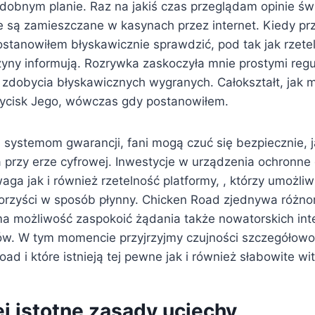
obnym planie. Raz na jakiś czas przeglądam opinie św
e są zamieszczane w kasynach przez internet. Kiedy pr
ostanowiłem błyskawicznie sprawdzić, pod tak jak rzete
zyny informują.
Rozrywka zaskoczyła mnie prostymi regu
 zdobycia błyskawicznych wygranych. Całokształt, jak m
ycisk Jego, wówczas gdy postanowiłem.
systemom gwarancji, fani mogą czuć się bezpiecznie, 
a przy erze cyfrowej. Inwestycje w urządzenia ochronne
ga jak i również rzetelność platformy, , którzy umożli
korzyści w sposób płynny. Chicken Road zjednywa różnor
ma możliwość zaspokoić żądania także nowatorskich inte
w. W tym momencie przyjrzyjmy czujności szczegółowo 
ad i które istnieją tej pewne jak i również słabowite wit
j istotne zasady uciechy