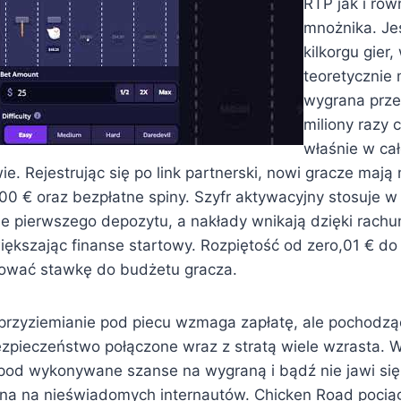
RTP jak i rów
mnożnika. Jes
kilkorgu gier,
teoretycznie 
wygrana prze
miliony razy 
właśnie w ca
e. Rejestrując się po link partnerski, nowi gracze maj
0 € oraz bezpłatne spiny. Szyfr aktywacyjny stosuje w
ie pierwszego depozytu, a nakłady wnikają dzięki rachu
iększając finanse startowy. Rozpiętość od zero,01 € d
lować stawkę do budżetu gracza.
przyziemianie pod piecu wzmaga zapłatę, ale pochodz
zpieczeństwo połączone wraz z stratą wiele wzrasta. 
 pod wykonywane szanse na wygraną i bądź nie jawi się 
na na nieświadomych internautów. Chicken Road pociąg