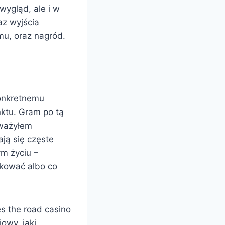
wygląd, ale i w
az wyjścia
mu, oraz nagród.
konkretnemu
nktu. Gram po tą
uważyłem
ają się częste
ym życiu –
kować albo co
owy, jaki