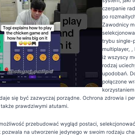
system, jaki 
czerpanie rad
po rozmaitych
Zawodnicy m
selekcjonowa
trybu single-p
multiplayer, 
iż wszyscy 
rodzaj uciec
upodobań. D
połączone wr
korzystaniem
aje się być zazwyczaj porządne. Ochrona zdrowia i pe
ą także prawdziwymi atutami.
ożliwość przebudować wygląd postaci, selekcjonować
jak pozwala na utworzenie jedynego w swoim rodzaju cha