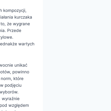
h kompozycji,
iałania kurczaka
 to, że wygrane
nia. Przede
tylowe.
 jednakże wartych
wocnie unikać
opotów, powinno
 norm, które
w podjęciu
wyborów.
 wyraźnie
ę pod względem