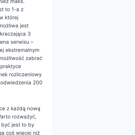
nież maks.
t to 1-a z
 w której
możliwa jest
kraczająca 3
cena serwisu –
łej ekstremalnym
ą możliwość zabrać
 praktyce
nek rozliczeniowy
o odwiedzenia 200
ące z każdą nową
Warto rozważyć,
być jest to by
a coś więcej niż