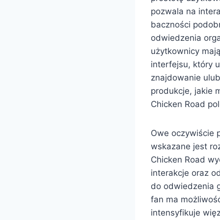
pozwala na inter
baczności podob
odwiedzenia orga
użytkownicy mają
interfejsu, który
znajdowanie ulub
produkcje, jakie
Chicken Road pole
Owe oczywiście p
wskazane jest ro
Chicken Road wy
interakcje oraz o
do odwiedzenia gi
fan ma możliwość
intensyfikuje wi