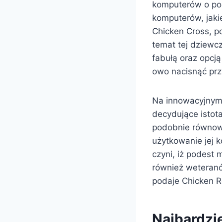
komputerów o pod
komputerów, jaki
Chicken Cross, p
temat tej dziewc
fabułą oraz opcją
owo nacisnąć prz
Na innowacyjnym 
decydujące istot
podobnie równowa
użytkowanie jej 
czyni, iż podest 
również weteranó
podaje Chicken Ro
Najbardzie