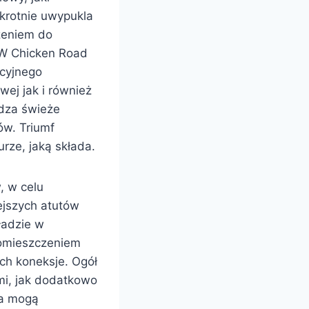
krotnie uwypukla
zeniem do
 W Chicken Road
icyjnego
wej jak i również
adza świeże
ów. Triumf
rze, jaką składa.
, w celu
ejszych atutów
ładzie w
 pomieszczeniem
ich koneksje. Ogół
mi, jak dodatkowo
ia mogą