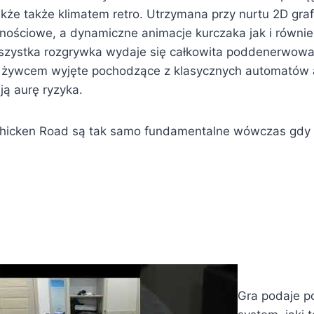
kże także klimatem retro. Utrzymana przy nurtu 2D gra
nościowe, a dynamiczne animacje kurczaka jak i równie
zystka rozgrywka wydaje się całkowita poddenerwowan
żywcem wyjęte pochodzące z klasycznych automatów 
ją aurę ryzyka.
Chicken Road są tak samo fundamentalne wówczas gdy c
Gra podaje p