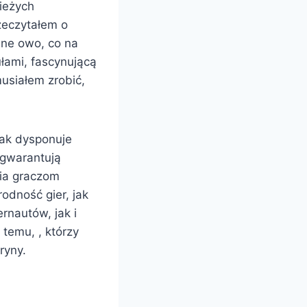
ieżych
zeczytałem o
lne owo, co na
łami, fascynującą
usiałem zrobić,
jak dysponuje
 gwarantują
wia graczom
odność gier, jak
rnautów, jak i
temu, , którzy
ryny.