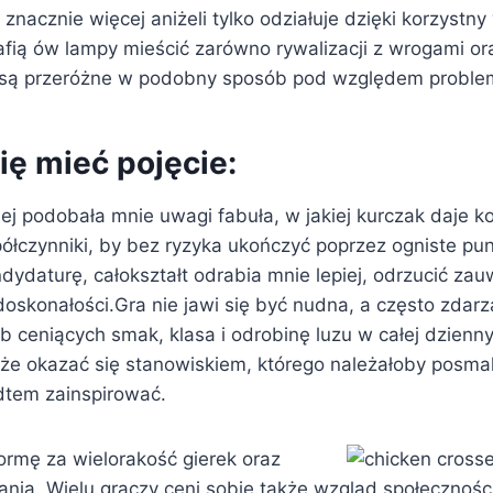
znacznie więcej aniżeli tylko odziałuje dzięki korzystny 
rafią ów lampy mieścić zarówno rywalizacji z wrogami or
e są przeróżne w podobny sposób pod względem proble
ię mieć pojęcie:
iej podobała mnie uwagi fabuła, w jakiej kurczak daje 
półczynniki, by bez ryzyka ukończyć poprzez ogniste pu
dydaturę, całokształt odrabia mnie lepiej, odrzucić za
doskonałości.Gra nie jawi się być nudna, a często zdarz
ób ceniących smak, klasa i odrobinę luzu w całej dzienn
e okazać się stanowiskiem, którego należałoby posma
edtem zainspirować.
ormę za wielorakość gierek oraz
nia. Wielu graczy ceni sobie także wzgląd społeczności