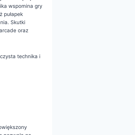
fika wspomina gry
ż pułapek
ia. Skutki
arcade oraz
zysta technika i
owiększony