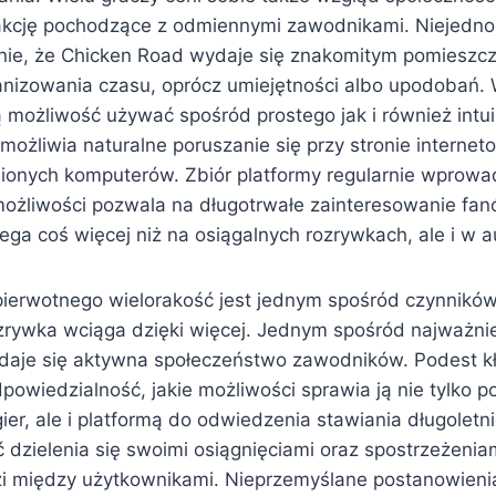
akcję pochodzące z odmiennymi zawodnikami. Niejedno
nie, że Chicken Road wydaje się znakomitym pomieszc
nizowania czasu, oprócz umiejętności albo upodobań.
 możliwość używać spośród prostego jak i również intu
 umożliwia naturalne poruszanie się przy stronie interneto
ionych komputerów. Zbiór platformy regularnie wprow
 możliwości pozwala na długotrwałe zainteresowanie fan
ga coś więcej niż na osiągalnych rozrywkach, ale i w au
ierwotnego wielorakość jest jednym spośród czynników
zrywka wciąga dzięki więcej. Jednym spośród najważni
daje się aktywna społeczeństwo zawodników. Podest k
dpowiedzialność, jakie możliwości sprawia ją nie tylko
er, ale i platformą do odwiedzenia stawiania długoletn
 dzielenia się swoimi osiągnięciami oraz spostrzeżenia
ęzi między użytkownikami. Nieprzemyślane postanowien