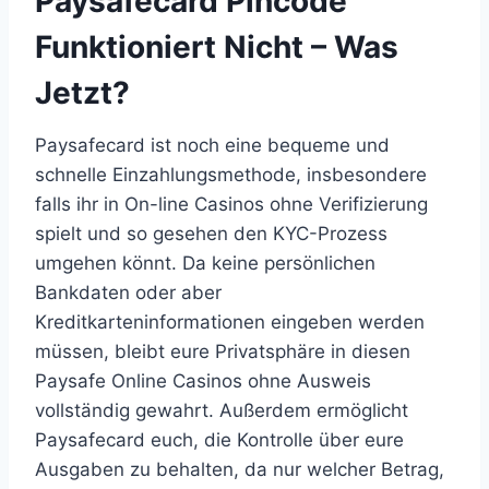
Paysafecard Pincode
Funktioniert Nicht – Was
Jetzt?
Paysafecard ist noch eine bequeme und
schnelle Einzahlungsmethode, insbesondere
falls ihr in On-line Casinos ohne Verifizierung
spielt und so gesehen den KYC-Prozess
umgehen könnt. Da keine persönlichen
Bankdaten oder aber
Kreditkarteninformationen eingeben werden
müssen, bleibt eure Privatsphäre in diesen
Paysafe Online Casinos ohne Ausweis
vollständig gewahrt. Außerdem ermöglicht
Paysafecard euch, die Kontrolle über eure
Ausgaben zu behalten, da nur welcher Betrag,