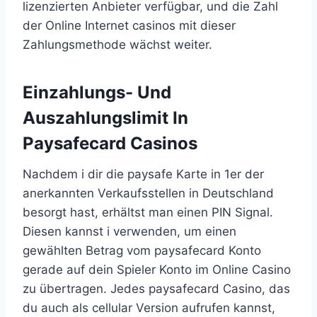
lizenzierten Anbieter verfügbar, und die Zahl
der Online Internet casinos mit dieser
Zahlungsmethode wächst weiter.
Einzahlungs- Und
Auszahlungslimit In
Paysafecard Casinos
Nachdem i dir die paysafe Karte in 1er der
anerkannten Verkaufsstellen in Deutschland
besorgt hast, erhältst man einen PIN Signal.
Diesen kannst i verwenden, um einen
gewählten Betrag vom paysafecard Konto
gerade auf dein Spieler Konto im Online Casino
zu übertragen. Jedes paysafecard Casino, das
du auch als cellular Version aufrufen kannst,