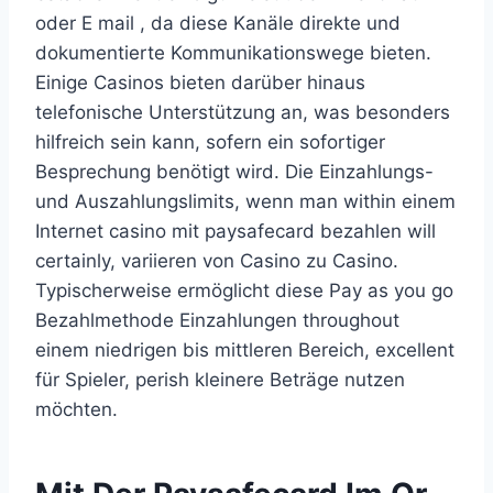
oder E mail , da diese Kanäle direkte und
dokumentierte Kommunikationswege bieten.
Einige Casinos bieten darüber hinaus
telefonische Unterstützung an, was besonders
hilfreich sein kann, sofern ein sofortiger
Besprechung benötigt wird. Die Einzahlungs-
und Auszahlungslimits, wenn man within einem
Internet casino mit paysafecard bezahlen will
certainly, variieren von Casino zu Casino.
Typischerweise ermöglicht diese Pay as you go
Bezahlmethode Einzahlungen throughout
einem niedrigen bis mittleren Bereich, excellent
für Spieler, perish kleinere Beträge nutzen
möchten.