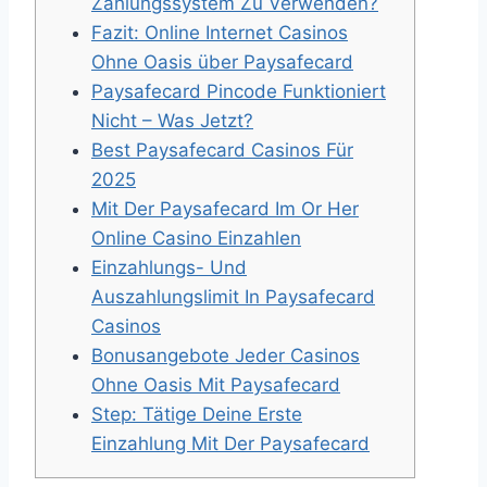
Zahlungssystem Zu Verwenden?
Fazit: Online Internet Casinos
Ohne Oasis über Paysafecard
Paysafecard Pincode Funktioniert
Nicht – Was Jetzt?
Best Paysafecard Casinos Für
2025
Mit Der Paysafecard Im Or Her
Online Casino Einzahlen
Einzahlungs- Und
Auszahlungslimit In Paysafecard
Casinos
Bonusangebote Jeder Casinos
Ohne Oasis Mit Paysafecard
Step: Tätige Deine Erste
Einzahlung Mit Der Paysafecard