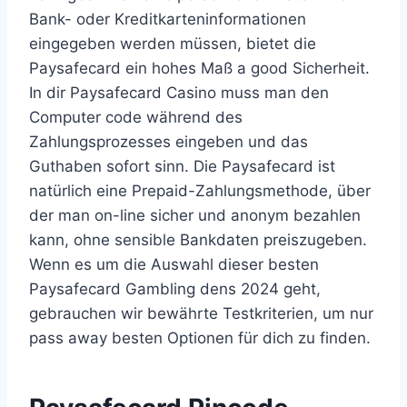
Bank- oder Kreditkarteninformationen
eingegeben werden müssen, bietet die
Paysafecard ein hohes Maß a good Sicherheit.
In dir Paysafecard Casino muss man den
Computer code während des
Zahlungsprozesses eingeben und das
Guthaben sofort sinn. Die Paysafecard ist
natürlich eine Prepaid-Zahlungsmethode, über
der man on-line sicher und anonym bezahlen
kann, ohne sensible Bankdaten preiszugeben.
Wenn es um die Auswahl dieser besten
Paysafecard Gambling dens 2024 geht,
gebrauchen wir bewährte Testkriterien, um nur
pass away besten Optionen für dich zu finden.