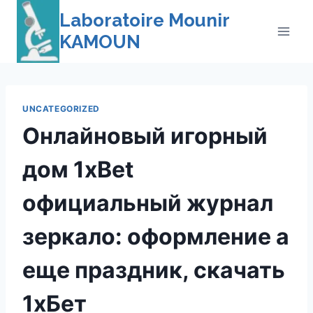
Skip
Laboratoire Mounir
to
KAMOUN
content
UNCATEGORIZED
Онлайновый игорный
дом 1xBet
официальный журнал
зеркало: оформление а
еще праздник, скачать
1хБет