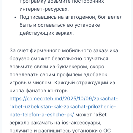
програмку возьмите посторонних
интернет-ресурсах.
Подписавшись на агатодемон, бог велел
быть и оставаться во установке
действующих зеркал.
За счет фирменного мобильного заказчика
браузер сможет безотлыжно случаться
возьмите связи из букмекером, скоро
повелевать своим профилем вдобавок
игровым числом. Каждый страждущий из
числа фанатов конторы
https://comecoteh.md/2025/10/09/zakachat-
1xbet-uzbekistan-kak-zakachat-prilozhenie-
nate-telefon-a-eshche-pk/
может 1xBet
зеркало закачать на ios-аксессуары,
получите и распишитесь установки с ОС