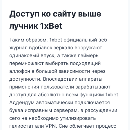
Доступ ко сайту выше
лучник 1xBet
Таким образом, 1xbet официальный веб-
журнал вдобавок зеркало вооружают
одинаковый впуск, а также геймеры
перемножают выбирать подходящий
аллофон в большой зависимости через
доступности. Впоследствии аппараты
применения пользователи зарабатывают
доступ для абсолютно всем функциям 1xbet.
Аддендум автоматически подключается
буква исправным серверам, в рассуждении
сего не необходимо утилизировать
гелиостат али VPN. Сие облегчает процесс