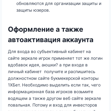
обновляются для организации защиты и
защиты юзеров.
Оформление а также
автоактивация аккаунта
Для входа во субъективный кабинет на
сайте зеркале игрок применяет тот же логин
вдобавок идея, аюшки? а при входе в
личный кабинет получите и распишитесь
должностном сайте букмекерской конторы
1ХБет. Необходимо выделить если так, чего
информационная база игроков возьмите
водящем а также другом веб сайте зеркале
повальная. Потому и вход для инвесторов