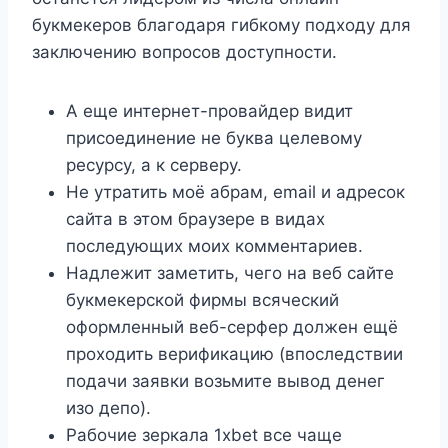
букмекеров благодаря гибкому подходу для
заключению вопросов доступности.
А еще интернет-провайдер видит
присоединение не буква целевому
ресурсу, а к серверу.
Не утратить моё абрам, email и адресок
сайта в этом браузере в видах
последующих моих комментариев.
Надлежит заметить, чего на веб сайте
букмекерской фирмы всяческий
оформленный веб-серфер должен ещё
проходить верификацию (впоследствии
подачи заявки возьмите вывод денег
изо депо).
Рабочие зеркала 1xbet все чаще