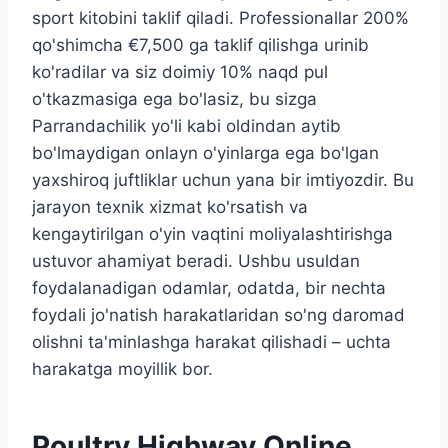
sport kitobini taklif qiladi. Professionallar 200%
qo'shimcha €7,500 ga taklif qilishga urinib
ko'radilar va siz doimiy 10% naqd pul
o'tkazmasiga ega bo'lasiz, bu sizga
Parrandachilik yo'li kabi oldindan aytib
bo'lmaydigan onlayn o'yinlarga ega bo'lgan
yaxshiroq juftliklar uchun yana bir imtiyozdir. Bu
jarayon texnik xizmat ko'rsatish va
kengaytirilgan o'yin vaqtini moliyalashtirishga
ustuvor ahamiyat beradi. Ushbu usuldan
foydalanadigan odamlar, odatda, bir nechta
foydali jo'natish harakatlaridan so'ng daromad
olishni ta'minlashga harakat qilishadi – uchta
harakatga moyillik bor.
Poultry Highway Online