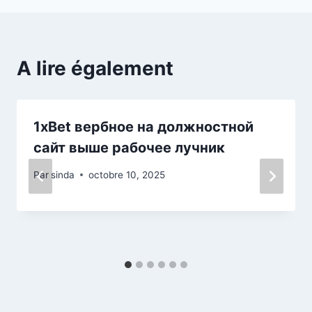
A lire également
1xBet вербное на должностной
сайт выше рабочее лучник
Par
sinda
octobre 10, 2025