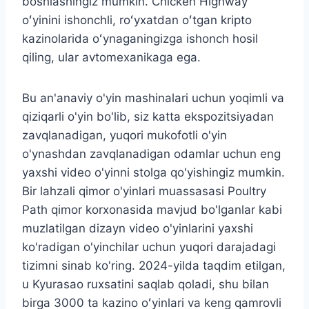
boshlashingiz mumkin. Chicken Highway
oʻyinini ishonchli, roʻyxatdan oʻtgan kripto
kazinolarida oʻynaganingizga ishonch hosil
qiling, ular avtomexanikaga ega.
Bu an'anaviy o'yin mashinalari uchun yoqimli va
qiziqarli o'yin bo'lib, siz katta ekspozitsiyadan
zavqlanadigan, yuqori mukofotli o'yin
o'ynashdan zavqlanadigan odamlar uchun eng
yaxshi video o'yinni stolga qo'yishingiz mumkin.
Bir lahzali qimor o'yinlari muassasasi Poultry
Path qimor korxonasida mavjud bo'lganlar kabi
muzlatilgan dizayn video o'yinlarini yaxshi
ko'radigan o'yinchilar uchun yuqori darajadagi
tizimni sinab ko'ring. 2024-yilda taqdim etilgan,
u Kyurasao ruxsatini saqlab qoladi, shu bilan
birga 3000 ta kazino oʻyinlari va keng qamrovli