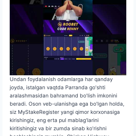
Undan foydalanish odamlarga har qanday
joyda, istalgan vaqtda Parranda go'shti
aralashmasidan bahramand bo'lish imkonini
beradi. Oson veb-ulanishga ega bo'lgan holda,
siz MyStakeRegister yangi qimor korxonasiga
kirishingiz, eng erta pul mablag'larini
kiritishingiz va bir zumda sinab ko'rishni