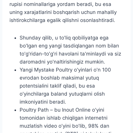
rupisi nominallariga yordam beradi, bu esa
uning xarajatlarini boshqarish uchun mahalliy
ishtirokchilarga egalik qilishni osonlashtiradi.
Shunday qilib, u to'liq qobiliyatga ega
bo'lgan eng yangi tasdiqlangan nom bilan
to'g'ridan-to'g'ri havolani ta'minlaydi va siz
daromadni yo'naltirishingiz mumkin.
Yangi Mystake Poultry o'yinlari o'n 100
evrodan boshlab maksimal yutuq
potentsialini taklif qiladi, bu esa
o'yinchilarga baland yutuqlarni olish
imkoniyatini beradi.
Poultry Path – bu Inout Online o'yini
tomonidan ishlab chiqilgan internetni
muzlatish video o'yini bo'lib, 98% dan