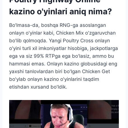
kazino o'yinlari aniq nima?
Bo'lmasa-da, boshqa RNG-ga asoslangan
onlayn o'yinlar kabi, Chicken Mix o'zgaruvchan
bo'lib qolmoqda. Yangi Poultry Cross onlayn
o'yini turli xil imkoniyatlar hisobiga, jackpotlarga
ega va siz 99% RTPga ega bo'lasiz, ammo bu
hammasi emas. Onlayn kazino globusidagi eng
yaxshi tanlovlardan biri bo'lgan Chicken Get
bo'ylab onlayn kazino o'yinlarini taqdim
etishdan xursand bo'ldik.