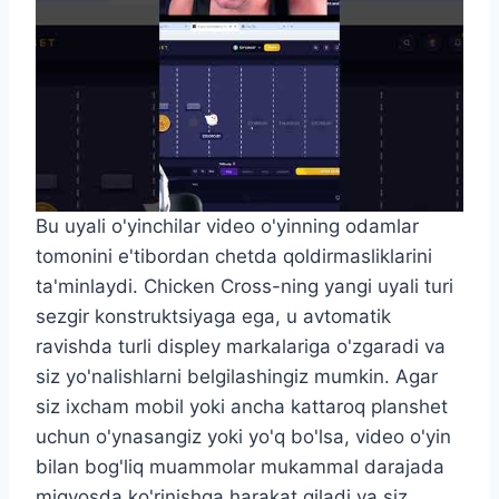
Bu uyali o'yinchilar video o'yinning odamlar
tomonini e'tibordan chetda qoldirmasliklarini
ta'minlaydi. Chicken Cross-ning yangi uyali turi
sezgir konstruktsiyaga ega, u avtomatik
ravishda turli displey markalariga o'zgaradi va
siz yo'nalishlarni belgilashingiz mumkin. Agar
siz ixcham mobil yoki ancha kattaroq planshet
uchun o'ynasangiz yoki yo'q bo'lsa, video o'yin
bilan bog'liq muammolar mukammal darajada
miqyosda ko'rinishga harakat qiladi va siz