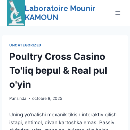
Skip
Laboratoire Mounir
to
KAMOUN
content
UNCATEGORIZED
Poultry Cross Casino
To'liq bepul & Real pul
o'yin
Par
sinda
octobre 8, 2025
Uning yo'nalishi mexanik tikish interaktiv qilish
istagi, ehtimol, divan kartoshka emas. Passiv