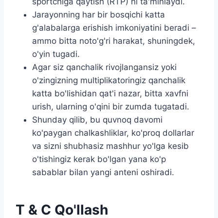
sportchiga qaytish (RTP) ni ta'minlaydi.
Jarayonning har bir bosqichi katta
g'alabalarga erishish imkoniyatini beradi –
ammo bitta noto'g'ri harakat, shuningdek,
o'yin tugadi.
Agar siz qanchalik rivojlangansiz yoki
o'zingizning multiplikatoringiz qanchalik
katta bo'lishidan qat'i nazar, bitta xavfni
urish, ularning o'qini bir zumda tugatadi.
Shunday qilib, bu quvnoq davomi
ko'paygan chalkashliklar, ko'proq dollarlar
va sizni shubhasiz mashhur yo'lga kesib
o'tishingiz kerak bo'lgan yana ko'p
sabablar bilan yangi anteni oshiradi.
T & C Qo'llash