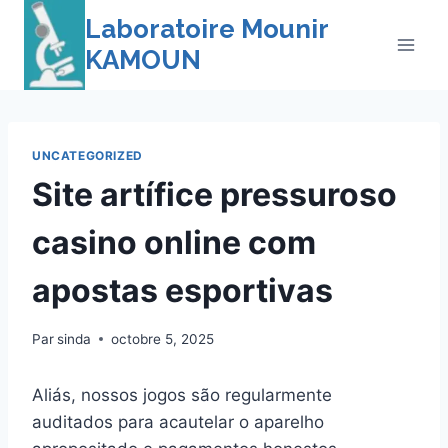
Skip
Laboratoire Mounir
to
KAMOUN
content
UNCATEGORIZED
Site artífice pressuroso
casino online com
apostas esportivas
Par
sinda
octobre 5, 2025
Aliás, nossos jogos são regularmente
auditados para acautelar o aparelho