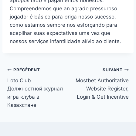
apropositado e pagamentos honestos.
Compreendemos que an agrado pressuroso
jogador é básico para briga nosso sucesso,
como estamos sempre nos esforçando para
acepilhar suas expectativas uma vez que
nossos serviços infantilidade alívio ao cliente.
Navigation
PRÉCÉDENT
SUIVANT
Loto Club
Mostbet Authoritative
de
Должностной журнал
Website Register,
l’article
игра клуба в
Login & Get Incentive
Казахстане