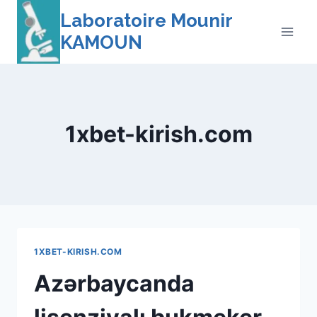
Skip
Laboratoire Mounir
to
KAMOUN
content
1xbet-kirish.com
1XBET-KIRISH.COM
Azərbaycanda