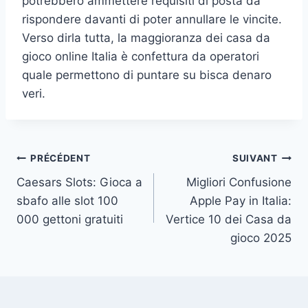
potrebbero ammettere requisiti di posta da
rispondere davanti di poter annullare le vincite.
Verso dirla tutta, la maggioranza dei casa da
gioco online Italia è confettura da operatori
quale permettono di puntare su bisca denaro
veri.
Navigation
PRÉCÉDENT
SUIVANT
Caesars Slots: Gioca a
Migliori Confusione
de
sbafo alle slot 100
Apple Pay in Italia:
l’article
000 gettoni gratuiti
Vertice 10 dei Casa da
gioco 2025