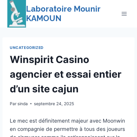
Skip
Laboratoire Mounir
to
KAMOUN
content
UNCATEGORIZED
Winspirit Casino
agencier et essai entier
d’un site cajun
Par
sinda
septembre 24, 2025
Le mec est définitement majeur avec Moonwin
en compagnie de permettre à tous des joueurs