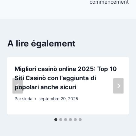
commencement
A lire également
Migliori casinò online 2025: Top 10
Siti Casinò con l’aggiunta di
popolari anche sicuri
Par
sinda
septembre 29, 2025